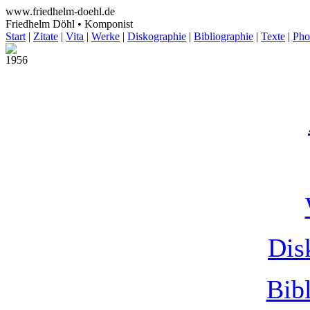
www.friedhelm-doehl.de
Friedhelm Döhl • Komponist
Start
|
Zitate
|
Vita
|
Werke
|
Diskographie
|
Bibliographie
|
Texte
|
Pho
1956
Dis
Bib