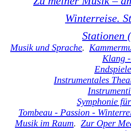
Zu meiner Musik – am
Winterreise. S
Stationen 
Musik und Sprache
.
Kammermus
Klang -
Endspiel
Instrumentales Theat
Instrument
Symphonie für
Tombeau - Passion - Winterre
Musik im Raum
.
Zur Oper Me